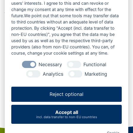
users' interests. I agree to this and can revoke or
und mit guter Anbindung nach Kiel und Neumünster
change my consent at any time with effect for the
verbindet die Gemeinde kurze Wege, ländliche
future.We point out that some tools may transfer data
Umgebung und Ausflugsmöglichkeiten im südlichen
to third countries without an adequate level of data
Mittelholstein.
protection. By clicking "Accept (incl. data transfer to
non-EU countries)", you agree that the data may be
used by us as well as by the respective third-party
providers (also from non-EU countries). You can, of
course, change your cookie settings at any time.
Büdelsdorf
Fockbek
Rendsburg
Osterrönfeld
Necessary
Functional
Analytics
Marketing
Jevenstedt
Nortorf
Bordesholm
Wattenbek
Hanerau-Hademarschen
Reject optional
Hohenwestedt
Neumünster
Aukrug
Accept all
incl. data transfer to non-EU countries