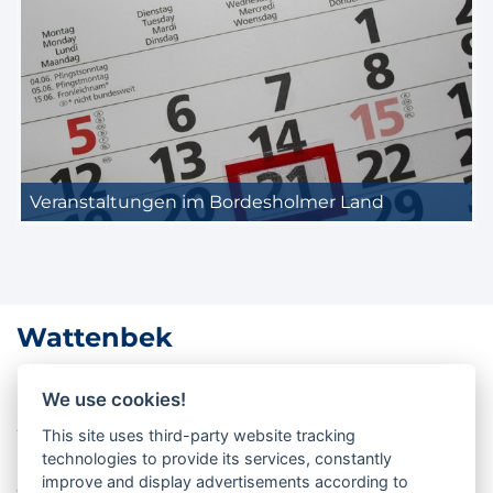
Veranstaltungen im Bordesholmer Land
Wattenbek
Lage in Mittelholstein
We use cookies!
Wattenbek liegt im Amt Bordesholm im Kreis
This site uses third-party website tracking
technologies to provide its services, constantly
Rendsburg-Eckernförde in Schleswig-Holstein und
improve and display advertisements according to
gehört zum Bordesholmer Land. Direkt bei Bordesholm