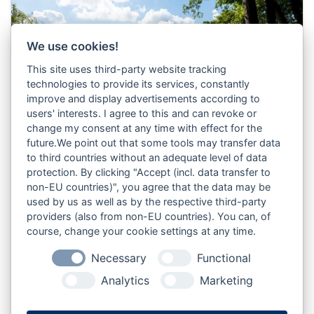
We use cookies!
This site uses third-party website tracking
technologies to provide its services, constantly
improve and display advertisements according to
users' interests. I agree to this and can revoke or
change my consent at any time with effect for the
© Mittelholstein Tourismus e. V. | Peter Lühr
future.We point out that some tools may transfer data
to third countries without an adequate level of data
10.09.2025
protection. By clicking "Accept (incl. data transfer to
Erleben ohne viel Geld: kostenlose &
non-EU countries)", you agree that the data may be
günstige Freizeitideen in Mittelholstein
used by us as well as by the respective third-party
providers (also from non-EU countries). You can, of
Ob Natur erleben, Kultur entdecken oder bei
course, change your cookie settings at any time.
Schmuddelwetter drinnen aktiv sein: in Rendsburg,
Necessary
Functional
Nortorf, Neumünster & Umgebung warten viele
Erlebnisse,…
Analytics
Marketing
Weiterlesen