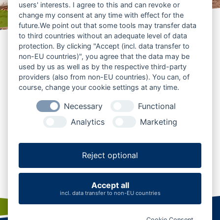
users' interests. I agree to this and can revoke or
change my consent at any time with effect for the
future.We point out that some tools may transfer data
to third countries without an adequate level of data
Radfahren rund um die
protection. By clicking "Accept (incl. data transfer to
non-EU countries)", you agree that the data may be
Mitte Schleswig-Holsteins
used by us as well as by the respective third-party
providers (also from non-EU countries). You can, of
course, change your cookie settings at any time.
Das Nortorfer Land liegt zentral zwischen Kiel,
Rendsburg und Neumünster und ist ein reizvolles Ziel für
Necessary
Functional
Radtouren durch Mittelholstein. Die Region gehört zum
Analytics
Marketing
Naturpark Westensee und verbindet Natur, kleine Orte
und weite Landschaften mit entspannten Wegen. Rund
um Nortorf, die geografische Mitte Schleswig-Holsteins
Reject optional
und die umliegenden Gemeinden lässt sich das
Binnenland besonders vielseitig erfahren.
Accept all
incl. data transfer to non-EU countries
Cookie Consent