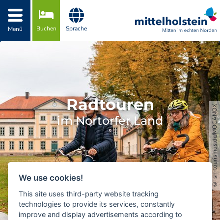
Zur Navigation springen
Zum Inhalt springen
Buchen
Sprache
Menü
Radtouren
© sh-tourismus.de/MOCANOX
im Nortorfer Land
We use cookies!
This site uses third-party website tracking
technologies to provide its services, constantly
improve and display advertisements according to