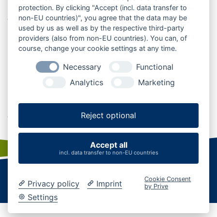
Komm vorbei und werde Teil der
protection. By clicking "Accept (incl. data transfer to
Geschichte
non-EU countries)", you agree that the data may be
used by us as well as by the respective third-party
providers (also from non-EU countries). You can, of
Die Schwebefähre ist heute mehr denn je ein lebendiges
course, change your cookie settings at any time.
Denkmal. Sie verbindet – nicht nur Ufer, sondern auch
Necessary
Functional
Generationen, Erinnerungen und Visionen. Ob du als
Radfahrer auf der NOK-Route unterwegs bist, mit deiner
Analytics
Marketing
Familie ein Ausflugsziel suchst oder dich für
Industriekultur begeisterst: Hier, mitten in Mittelholstein,
Reject optional
erlebst du Technikgeschichte, die weiterlebt.
Accept all
incl. data transfer to non-EU countries
Startseite
|
Kontakt
|
Karriere
|
Business
|
AGB
Cookie Consent
Datenschutz
|
Impressum
|
Cookies verwalten
Privacy policy
Imprint
by Prive
Settings