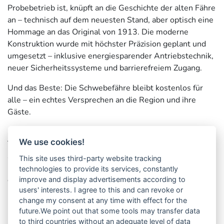
Probebetrieb ist, knüpft an die Geschichte der alten Fähre
an – technisch auf dem neuesten Stand, aber optisch eine
Hommage an das Original von 1913. Die moderne
Konstruktion wurde mit höchster Präzision geplant und
umgesetzt – inklusive energiesparender Antriebstechnik,
neuer Sicherheitssysteme und barrierefreiem Zugang.
Und das Beste: Die Schwebefähre bleibt kostenlos für
alle – ein echtes Versprechen an die Region und ihre
Gäste.
Für Technikfans und alle, die das Zusammenspiel aus
We use cookies!
Tradition und Zukunft lieben, ist der Besuch der neuen
Schwebefähre ein echtes Highlight. Sie erzählt eine
This site uses third-party website tracking
Geschichte von Verlässlichkeit, Wandel und dem Stolz
technologies to provide its services, constantly
einer Region, die sich nicht unterkriegen lässt.
improve and display advertisements according to
users' interests. I agree to this and can revoke or
change my consent at any time with effect for the
future.We point out that some tools may transfer data
to third countries without an adequate level of data