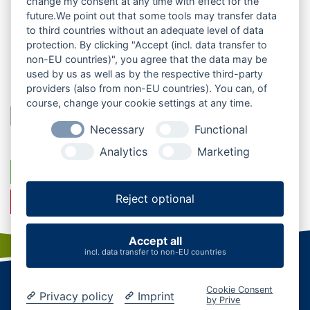
change my consent at any time with effect for the
28.04.2023
Expertengespräche im Rahmen des
Tourismusentwicklungskonzeptes Mittelholstein
future.We point out that some tools may transfer data
to third countries without an adequate level of data
24.03.2023
Erfolgreiche Online-Befragung der
Partner gibt Einblick in die Zukunft des Tourismus
protection. By clicking "Accept (incl. data transfer to
non-EU countries)", you agree that the data may be
02.01.2023
Tourismusentwicklung in
Mittelholstein: Partizipatives Konzept für
used by us as well as by the respective third-party
nachhaltiges Wachstum
providers (also from non-EU countries). You can, of
course, change your cookie settings at any time.
Zurück
Necessary
Functional
Analytics
Marketing
Reject optional
0
Accept all
incl. data transfer to non-EU countries
Startseite
|
Kontakt
|
Karriere
|
Business
|
AGB
Cookie Consent
Datenschutz
|
Impressum
|
Cookies verwalten
Privacy policy
Imprint
by Prive