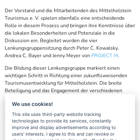
Der Vorstand und die Mitarbeitenden des Mittelholstein
Tourismus e. V. spielen ebenfalls eine entscheidende
Rolle in diesem Prozess und bringen ihre Kenntnisse über
die lokalen Besonderheiten und Potenziale in die
Diskussion ein. Begleitet wurden die vier
Lenkungsgruppensitzung durch Peter C. Kowalsky,
Andrea C. Bayer und Jenny Meyer von
PROJECT M
.
Die Bildung dieser Lenkungsgruppe markiert einen
wichtigen Schritt in Richtung einer zukunftsweisenden
Tourismusentwicklung für Mittelholstein. Die breite
Beteiligung und das Engagement der verschiedenen
Akteure versprechen eine erfolgreiche und nachhaltige
We use cookies!
Zukunft für den Tourismus in der Region.
This site uses third-party website tracking
Verwandte Nachrichten
technologies to provide its services, constantly
improve and display advertisements according to
15.06.2023
Online-Befragung stößt auf reges
Interesse in Mittelholstein
users' interests. I agree to this and can revoke or