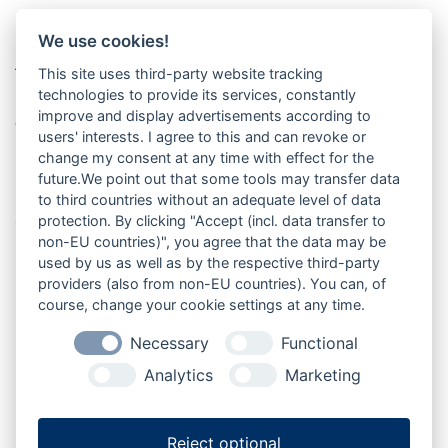
Lage in Mittelholstein
We use cookies!
Timmaspe liegt im Amt Nortorfer Land im Kreis
This site uses third-party website tracking
technologies to provide its services, constantly
Rendsburg-Eckernförde in Schleswig-Holstein und
improve and display advertisements according to
gehört zur Tourismusregion Mittelholstein. Die
users' interests. I agree to this and can revoke or
Gemeinde liegt südwestlich von Nortorf und
change my consent at any time with effect for the
nordwestlich von Neumünster und bietet eine ländliche
future.We point out that some tools may transfer data
Lage für Ausflüge, Radtouren und Erholung im Herzen
to third countries without an adequate level of data
Schleswig-Holsteins.
protection. By clicking "Accept (incl. data transfer to
non-EU countries)", you agree that the data may be
used by us as well as by the respective third-party
providers (also from non-EU countries). You can, of
course, change your cookie settings at any time.
Büdelsdorf
Fockbek
Rendsburg
Osterrönfeld
Necessary
Functional
Analytics
Marketing
Jevenstedt
Nortorf
Bordesholm
Reject optional
Hanerau-Hademarschen