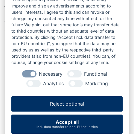
Eckernförde in Schleswig-Holstein und gehört zur
improve and display advertisements according to
Tourismusregion Mittelholstein. Die Gemeinde liegt am
users' interests. I agree to this and can revoke or
Rand des Naturparks Aukrug und nur wenige Kilometer
change my consent at any time with effect for the
vom Nord-Ostsee-Kanal entfernt – ideal für naturnahe
future.We point out that some tools may transfer data
Ausflüge, Radtouren und ruhige Urlaubstage im
to third countries without an adequate level of data
Binnenland.
protection. By clicking "Accept (incl. data transfer to
non-EU countries)", you agree that the data may be
used by us as well as by the respective third-party
providers (also from non-EU countries). You can, of
course, change your cookie settings at any time.
Büdelsdorf
Fockbek
Rendsburg
Osterrönfeld
Necessary
Functional
Analytics
Marketing
Jevenstedt
Hamweddel
Nortorf
Bordesholm
Reject optional
Hanerau-Hademarschen
Hohenwestedt
Neumünster
Aukrug
Accept all
incl. data transfer to non-EU countries