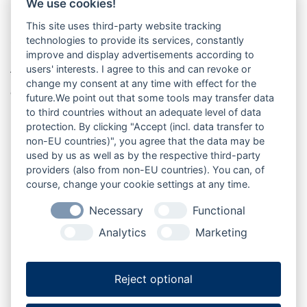
Lage in Mittelholstein
We use cookies!
This site uses third-party website tracking
technologies to provide its services, constantly
Gnutz liegt im Amt Nortorfer Land im Kreis Rendsburg-
improve and display advertisements according to
Eckernförde in Schleswig-Holstein und gehört zur
users' interests. I agree to this and can revoke or
Tourismusregion Mittelholstein. Die Gemeinde liegt am
change my consent at any time with effect for the
östlichen Rand des Naturparks Aukrug und verbindet
future.We point out that some tools may transfer data
ländliche Umgebung mit guter Erreichbarkeit nach
to third countries without an adequate level of data
Nortorf, Rendsburg und Neumünster.
protection. By clicking "Accept (incl. data transfer to
non-EU countries)", you agree that the data may be
used by us as well as by the respective third-party
providers (also from non-EU countries). You can, of
course, change your cookie settings at any time.
Büdelsdorf
Fockbek
Rendsburg
Osterrönfeld
Necessary
Functional
Analytics
Marketing
Jevenstedt
Nortorf
Bordesholm
Reject optional
Hanerau-Hademarschen
Gnutz
Hohenwestedt
Neumünster
Aukrug