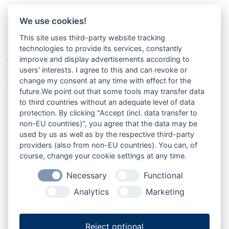
Lage in Mittelholstein
We use cookies!
Dätgen liegt im Amt Nortorfer Land im Kreis Rendsburg-
This site uses third-party website tracking
technologies to provide its services, constantly
Eckernförde in Schleswig-Holstein und gehört zur
improve and display advertisements according to
Tourismusregion Mittelholstein. Die Gemeinde liegt im
users' interests. I agree to this and can revoke or
Naturpark Westensee – Obere Eider und befindet sich
change my consent at any time with effect for the
verkehrsgünstig zwischen Neumünster, Nortorf,
future.We point out that some tools may transfer data
Rendsburg und Kiel – ein guter Ausgangspunkt für
to third countries without an adequate level of data
Ausflüge in Mittelholstein.
protection. By clicking "Accept (incl. data transfer to
non-EU countries)", you agree that the data may be
used by us as well as by the respective third-party
providers (also from non-EU countries). You can, of
course, change your cookie settings at any time.
Büdelsdorf
Fockbek
Rendsburg
Osterrönfeld
Necessary
Functional
Analytics
Marketing
Jevenstedt
Dätgen
Nortorf
Bordesholm
Reject optional
Hanerau-Hademarschen