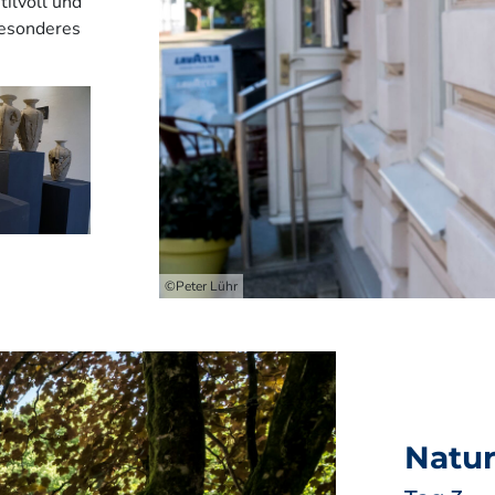
tilvoll und
 besonderes
©Peter Lühr
Natur