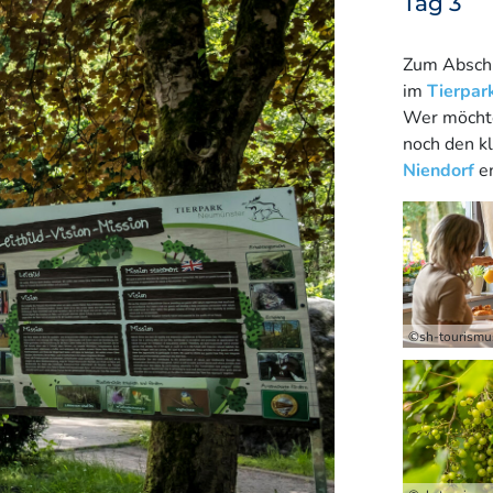
Tag 3
Zum Abschl
im
Tierpar
Wer möchte
noch den k
Niendorf
e
©sh-tourism