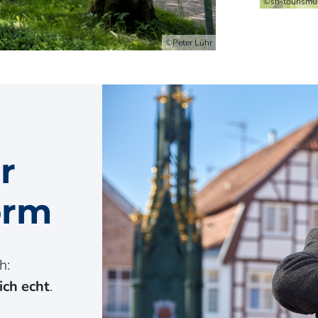
©sh-tourism
©Peter Lühr
r
orm
h:
ich echt
.