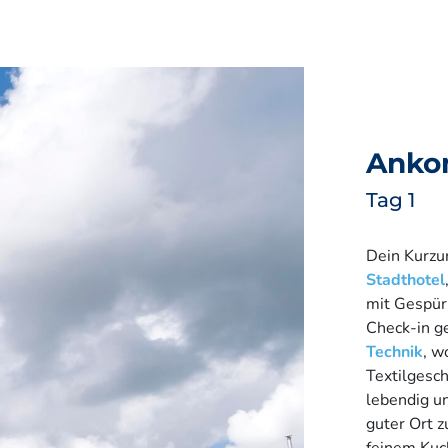
Anko
Tag 1
Dein Kurzu
Stadthotel
mit Gespür
Check-in g
Technik
, w
Textilgesc
lebendig un
guter Ort 
feinem Kuc