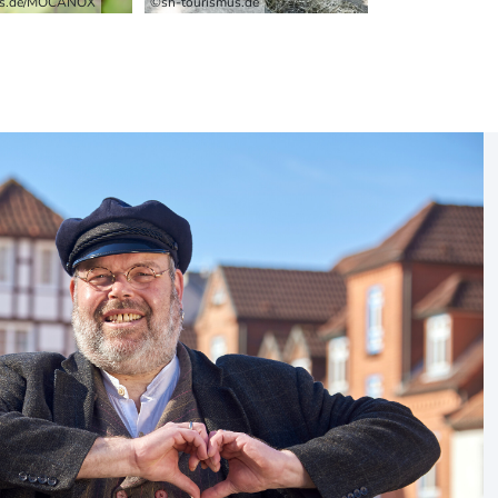
us.de/MOCANOX
©sh-tourismus.de