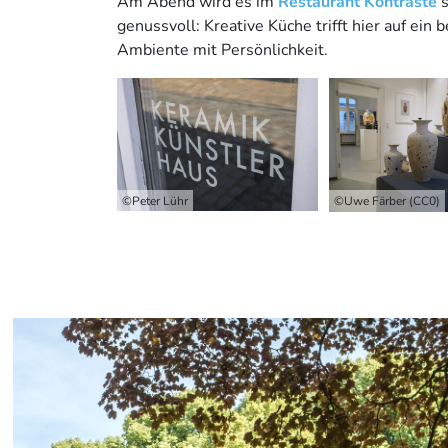
Am Abend wird es im
Restaurant Kontraste
s
genussvoll: Kreative Küche trifft hier auf ein
Ambiente mit Persönlichkeit.
©Peter Lühr
©Uwe Färber (CC0)