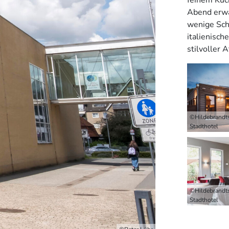
Abend erwa
wenige Schr
italienisch
stilvoller 
©Hildebrandts
Stadthotel
©Hildebrandts
Stadthotel