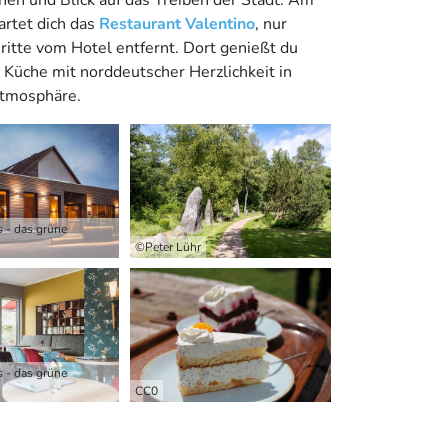
rtet dich das
Restaurant Valentino
, nur
itte vom Hotel entfernt. Dort genießt du
e Küche mit norddeutscher Herzlichkeit in
Atmosphäre.
 - das grüne
©Peter Lühr
 - das grüne
CC0