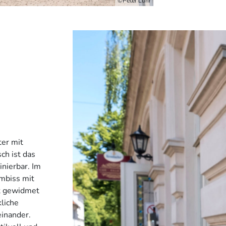
©Peter Lühr
er mit
ch ist das
nierbar. Im
Imbiss mit
t gewidmet
liche
einander.