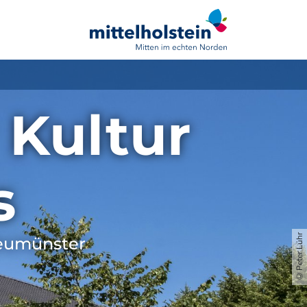
 Kultur
s
©Peter Lühr
Neumünster