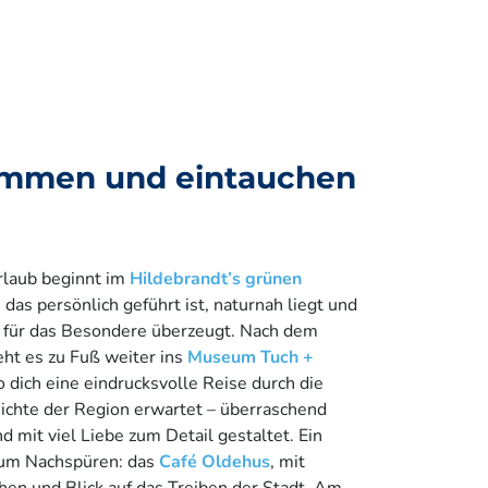
mmen und eintauchen
rlaub beginnt im
Hildebrandt’s grünen
, das persönlich geführt ist, naturnah liegt und
 für das Besondere überzeugt. Nach dem
eht es zu Fuß weiter ins
Museum Tuch +
o dich eine eindrucksvolle Reise durch die
hichte der Region erwartet – überraschend
d mit viel Liebe zum Detail gestaltet. Ein
zum Nachspüren: das
Café Oldehus
, mit
hen und Blick auf das Treiben der Stadt. Am